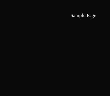
Sample Page