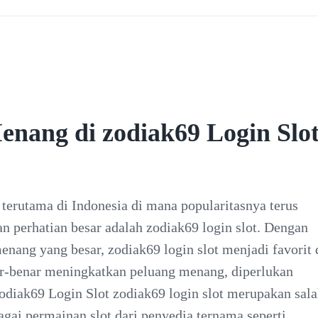
nang di zodiak69 Login Slo
 terutama di Indonesia di mana popularitasnya terus
n perhatian besar adalah zodiak69 login slot. Dengan
nang yang besar, zodiak69 login slot menjadi favorit 
ar-benar meningkatkan peluang menang, diperlukan
odiak69 Login Slot zodiak69 login slot merupakan sal
gai permainan slot dari penyedia ternama seperti