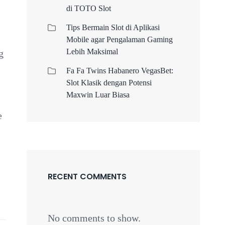
di TOTO Slot
Tips Bermain Slot di Aplikasi
Mobile agar Pengalaman Gaming
Lebih Maksimal
g
Fa Fa Twins Habanero VegasBet:
Slot Klasik dengan Potensi
Maxwin Luar Biasa
e
RECENT COMMENTS
No comments to show.