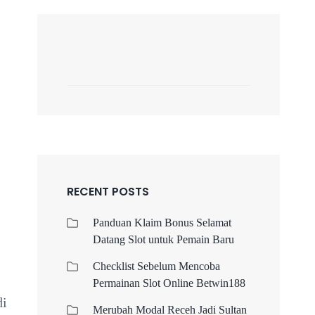
RECENT POSTS
Panduan Klaim Bonus Selamat
Datang Slot untuk Pemain Baru
Checklist Sebelum Mencoba
Permainan Slot Online Betwin188
di
Merubah Modal Receh Jadi Sultan