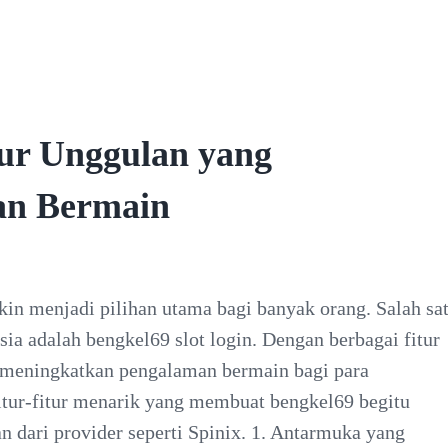
tur Unggulan yang
an Bermain
akin menjadi pilihan utama bagi banyak orang. Salah sa
sia adalah bengkel69 slot login. Dengan berbagai fitur
l meningkatkan pengalaman bermain bagi para
fitur-fitur menarik yang membuat bengkel69 begitu
dari provider seperti Spinix. 1. Antarmuka yang