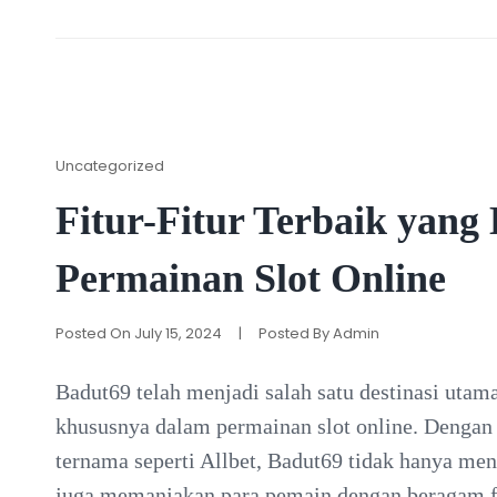
DI
ZODIAK69
LOGIN
SLOT
Cat
Uncategorized
Links
Fitur-Fitur Terbaik yang
Permainan Slot Online
Posted On
July 15, 2024
|
Posted By
Admin
Badut69 telah menjadi salah satu destinasi utama
khususnya dalam permainan slot online. Dengan 
ternama seperti Allbet, Badut69 tidak hanya m
juga memanjakan para pemain dengan beragam fi