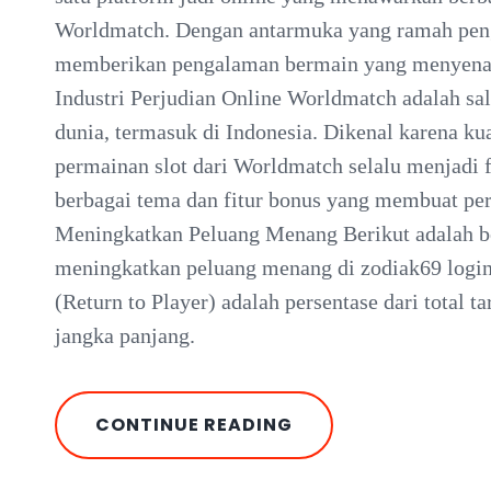
Worldmatch. Dengan antarmuka yang ramah pengg
memberikan pengalaman bermain yang menyena
Industri Perjudian Online Worldmatch adalah sal
dunia, termasuk di Indonesia. Dikenal karena ku
permainan slot dari Worldmatch selalu menjadi
berbagai tema dan fitur bonus yang membuat pe
Meningkatkan Peluang Menang Berikut adalah b
meningkatkan peluang menang di zodiak69 login 
(Return to Player) adalah persentase dari total
jangka panjang.
MENINGKATKAN
CONTINUE READING
PELUANG
MENANG