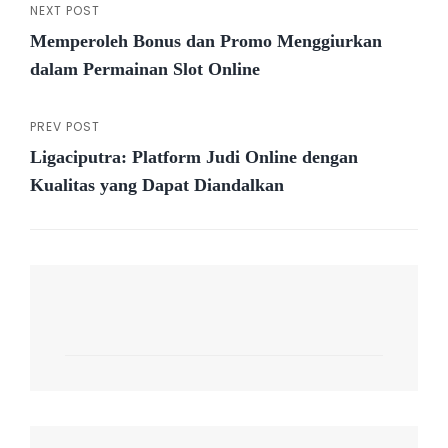
NEXT POST
Post
Next
Memperoleh Bonus dan Promo Menggiurkan
Post
navigation
dalam Permainan Slot Online
PREV POST
Previous
Ligaciputra: Platform Judi Online dengan
Post
Kualitas yang Dapat Diandalkan