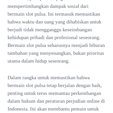
mempertimbangkan dampak sosial dari
bermain slot pulsa. Ini termasuk memastikan
bahwa waktu dan uang yang dihabiskan untuk
berjudi tidak mengganggu keseimbangan
kehidupan pribadi dan profesional seseorang.
Bermain slot pulsa seharusnya menjadi hiburan
tambahan yang menyenangkan, bukan prioritas
utama dalam hidup seseorang.
Dalam rangka untuk memastikan bahwa
bermain slot pulsa tetap berjalan dengan baik,
penting untuk terus memantau perkembangan
dalam hukum dan peraturan perjudian online di
Indonesia. Ini akan membantu pemain untuk