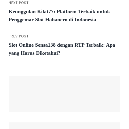
NEXT POST
Post
Next
Keunggulan Kilat77: Platform Terbaik untuk
Post
navigation
Penggemar Slot Habanero di Indonesia
PREV POST
Previous
Slot Online Sensa138 dengan RTP Terbaik: Apa
Post
yang Harus Diketahui?