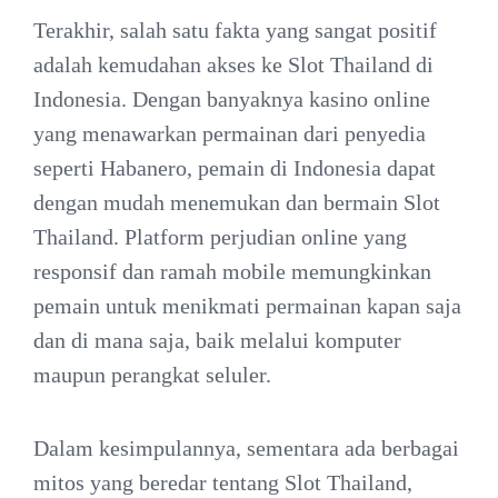
Terakhir, salah satu fakta yang sangat positif
adalah kemudahan akses ke Slot Thailand di
Indonesia. Dengan banyaknya kasino online
yang menawarkan permainan dari penyedia
seperti Habanero, pemain di Indonesia dapat
dengan mudah menemukan dan bermain Slot
Thailand. Platform perjudian online yang
responsif dan ramah mobile memungkinkan
pemain untuk menikmati permainan kapan saja
dan di mana saja, baik melalui komputer
maupun perangkat seluler.
Dalam kesimpulannya, sementara ada berbagai
mitos yang beredar tentang Slot Thailand,