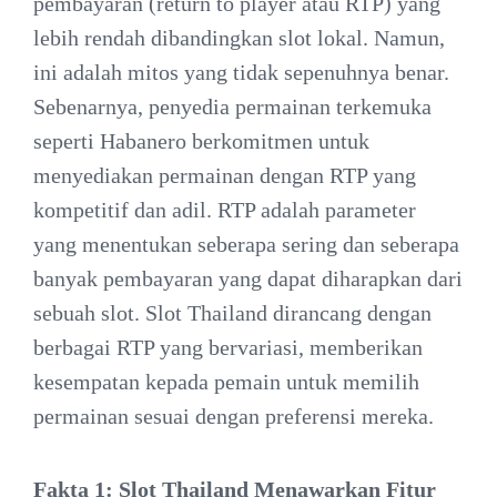
pembayaran (return to player atau RTP) yang
lebih rendah dibandingkan slot lokal. Namun,
ini adalah mitos yang tidak sepenuhnya benar.
Sebenarnya, penyedia permainan terkemuka
seperti Habanero berkomitmen untuk
menyediakan permainan dengan RTP yang
kompetitif dan adil. RTP adalah parameter
yang menentukan seberapa sering dan seberapa
banyak pembayaran yang dapat diharapkan dari
sebuah slot. Slot Thailand dirancang dengan
berbagai RTP yang bervariasi, memberikan
kesempatan kepada pemain untuk memilih
permainan sesuai dengan preferensi mereka.
Fakta 1: Slot Thailand Menawarkan Fitur