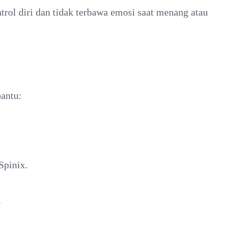
rol diri dan tidak terbawa emosi saat menang atau
antu:
Spinix.
.