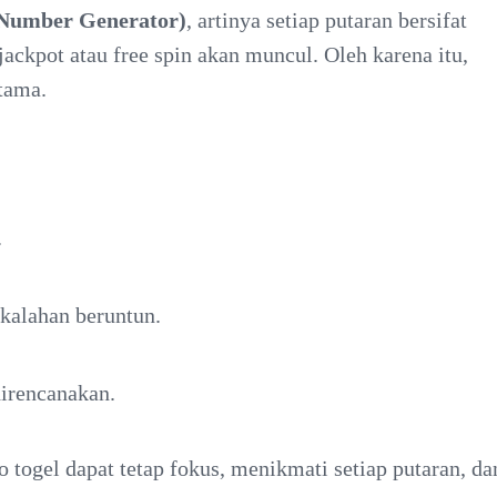
umber Generator)
, artinya setiap putaran bersifat
ackpot atau free spin akan muncul. Oleh karena itu,
tama.
.
ekalahan beruntun.
direncanakan.
 togel dapat tetap fokus, menikmati setiap putaran, da