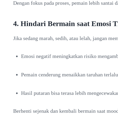
Dengan fokus pada proses, pemain lebih santai d
4. Hindari Bermain saat Emosi T
Jika sedang marah, sedih, atau lelah, jangan me
Emosi negatif meningkatkan risiko mengambi
Pemain cenderung menaikkan taruhan terlalu 
Hasil putaran bisa terasa lebih mengecewakan
Berhenti sejenak dan kembali bermain saat mood