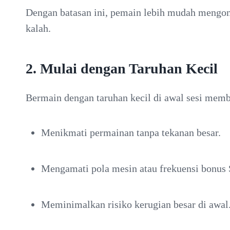
Dengan batasan ini, pemain lebih mudah mengont
kalah.
2. Mulai dengan Taruhan Kecil
Bermain dengan taruhan kecil di awal sesi memb
Menikmati permainan tanpa tekanan besar.
Mengamati pola mesin atau frekuensi bonus 
Meminimalkan risiko kerugian besar di awal