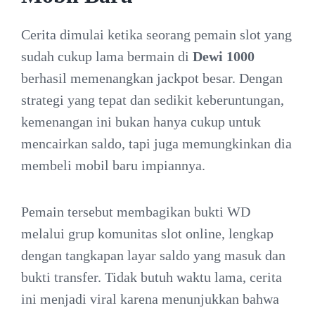
Cerita dimulai ketika seorang pemain slot yang
sudah cukup lama bermain di
Dewi 1000
berhasil memenangkan jackpot besar. Dengan
strategi yang tepat dan sedikit keberuntungan,
kemenangan ini bukan hanya cukup untuk
mencairkan saldo, tapi juga memungkinkan dia
membeli mobil baru impiannya.
Pemain tersebut membagikan bukti WD
melalui grup komunitas slot online, lengkap
dengan tangkapan layar saldo yang masuk dan
bukti transfer. Tidak butuh waktu lama, cerita
ini menjadi viral karena menunjukkan bahwa