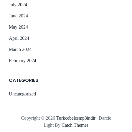
July 2024
June 2024
May 2024
April 2024
March 2024
February 2024
CATEGORIES
Uncategorized
Copyright © 2026
Turkcebelesmp3indir
|
Darcie
Light By
Catch Themes