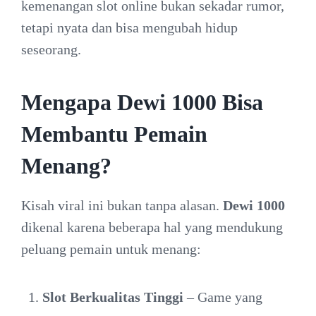
kemenangan slot online bukan sekadar rumor,
tetapi nyata dan bisa mengubah hidup
seseorang.
Mengapa Dewi 1000 Bisa
Membantu Pemain
Menang?
Kisah viral ini bukan tanpa alasan.
Dewi 1000
dikenal karena beberapa hal yang mendukung
peluang pemain untuk menang:
Slot Berkualitas Tinggi
– Game yang