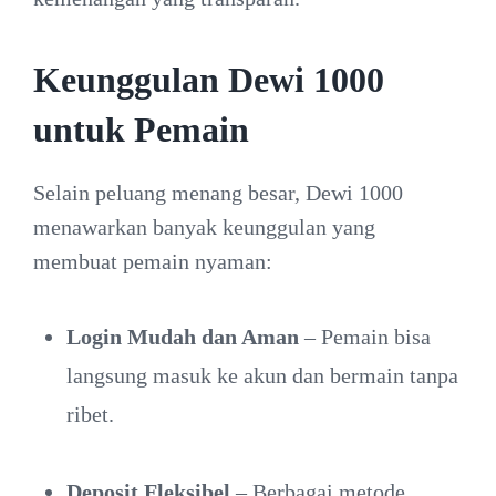
Keunggulan Dewi 1000
untuk Pemain
Selain peluang menang besar, Dewi 1000
menawarkan banyak keunggulan yang
membuat pemain nyaman:
Login Mudah dan Aman
– Pemain bisa
langsung masuk ke akun dan bermain tanpa
ribet.
Deposit Fleksibel
– Berbagai metode