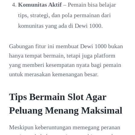
Komunitas Aktif
– Pemain bisa belajar
tips, strategi, dan pola permainan dari
komunitas yang ada di Dewi 1000.
Gabungan fitur ini membuat Dewi 1000 bukan
hanya tempat bermain, tetapi juga platform
yang memberi kesempatan nyata bagi pemain
untuk merasakan kemenangan besar.
Tips Bermain Slot Agar
Peluang Menang Maksimal
Meskipun keberuntungan memegang peranan