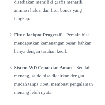
disediakan memiliki grafis menarik,
animasi halus, dan fitur bonus yang
lengkap.
Fitur Jackpot Progresif
– Pemain bisa
mendapatkan kemenangan besar, bahkan
hanya dengan taruhan kecil.
Sistem WD Cepat dan Aman
– Setelah
menang, saldo bisa dicairkan dengan
mudah tanpa ribet, membuat pengalaman
menang lebih nyata.