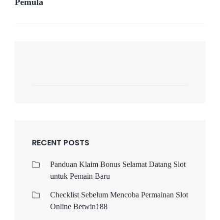
Pemula
RECENT POSTS
Panduan Klaim Bonus Selamat Datang Slot
untuk Pemain Baru
Checklist Sebelum Mencoba Permainan Slot
Online Betwin188