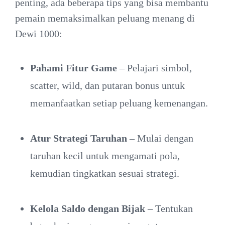
penting, ada beberapa tips yang bisa membantu
pemain memaksimalkan peluang menang di
Dewi 1000:
Pahami Fitur Game
– Pelajari simbol,
scatter, wild, dan putaran bonus untuk
memanfaatkan setiap peluang kemenangan.
Atur Strategi Taruhan
– Mulai dengan
taruhan kecil untuk mengamati pola,
kemudian tingkatkan sesuai strategi.
Kelola Saldo dengan Bijak
– Tentukan